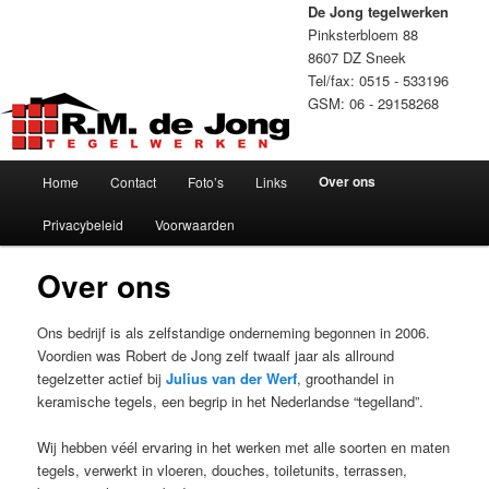
Spring
De Jong tegelwerken
naar
Pinksterbloem 88
de
8607 DZ Sneek
primaire
Tel/fax: 0515 - 533196
inhoud
GSM: 06 - 29158268
Hoofdmenu
Over ons
Home
Contact
Foto’s
Links
Privacybeleid
Voorwaarden
Over ons
Ons bedrijf is als zelfstandige onderneming begonnen in 2006.
Voordien was Robert de Jong zelf twaalf jaar als allround
tegelzetter actief bij
Julius van der Werf
, groothandel in
keramische tegels, een begrip in het Nederlandse “tegelland”.
Wij hebben véél ervaring in het werken met alle soorten en maten
tegels, verwerkt in vloeren, douches, toiletunits, terrassen,